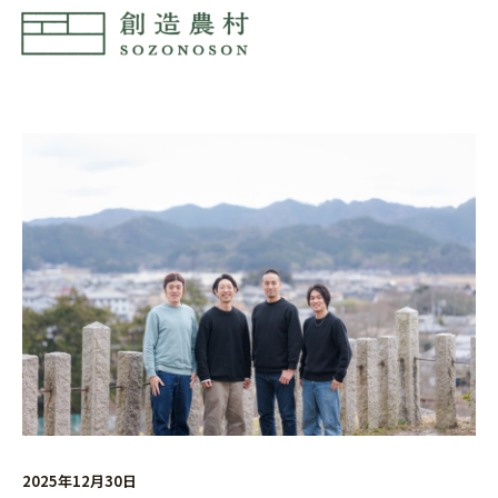
内
容
を
ス
キ
ッ
プ
2025年12月30日