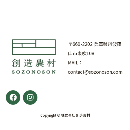
〒669-2202 兵庫県丹波篠
山市東吹108
MAIL：
contact@sozonoson.com
F
I
a
n
c
s
e
t
Copyright © 株式会社 創造農村
b
a
o
g