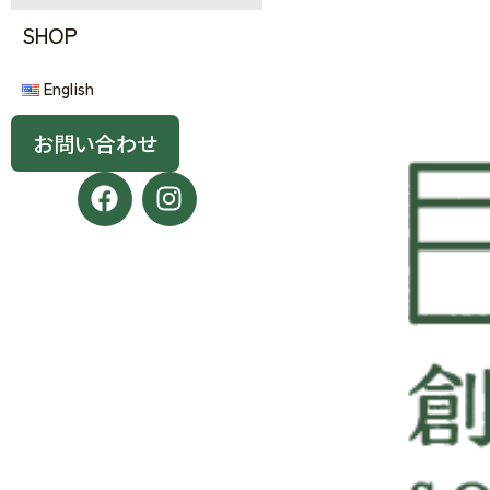
SHOP
English
お問い合わせ
F
I
a
n
c
s
e
t
b
a
o
g
o
r
k
a
m